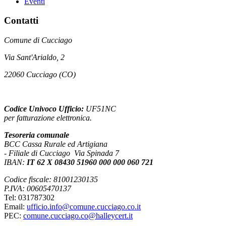
Eventi
Contatti
Comune di Cucciago
Via Sant'Arialdo, 2
22060 Cucciago (CO)
Codice Univoco Ufficio:
UF51NC
per fatturazione elettronica.
Tesoreria comunale
BCC Cassa Rurale ed Artigiana
- Filiale di Cucciago Via Spinada 7
IBAN:
IT 62 X 08430 51960 000 000 060 721
Codice fiscale: 81001230135
P.IVA: 00605470137
Tel: 031787302
Email:
ufficio.info@comune.cucciago.co.it
PEC:
comune.cucciago.co@halleycert.it