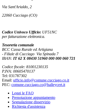
Via Sant'Arialdo, 2
22060 Cucciago (CO)
Codice Univoco Ufficio:
UF51NC
per fatturazione elettronica.
Tesoreria comunale
BCC Cassa Rurale ed Artigiana
- Filiale di Cucciago Via Spinada 7
IBAN:
IT 62 X 08430 51960 000 000 060 721
Codice fiscale: 81001230135
P.IVA: 00605470137
Tel: 031787302
Email:
ufficio.info@comune.cucciago.co.it
PEC:
comune.cucciago.co@halleycert.it
Leggi le FAQ
Prenotazione appuntamento
Segnalazione disservizio
Richiesta d'assistenza