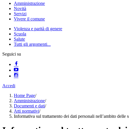
Amministrazione
Novità
Servizi
Vivere il comune
Violenza e parità di genere
Scuola
Salute
Tutti gli argomenti...
Seguici su
Accedi
Home Page
/
Amministrazione
/
Documenti e dati
/
Atti normativi
/
Informativa sul trattamento dei dati personali nell’ambito delle