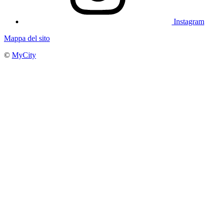
Instagram
Mappa del sito
©
MyCity