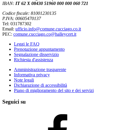
IBAN:
IT 62 X 08430 51960 000 000 060 721
Codice fiscale: 81001230135
P.IVA: 00605470137
Tel: 031787302
Email:
ufficio.info@comune.cucciago.co.it
PEC:
comune.cucciago.co@halleycert.it
Leggi le FAQ
Prenotazione appuntamento
Segnalazione disservizio
Richiesta d'assistenza
Amministrazione trasparente
Informativa privacy
Note legali
Dichiarazione di accessibilità
Piano di miglioramento del sito e dei servizi
Seguici su