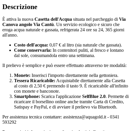
Descrizione
È attiva la nuova
Casetta dell'Acqua
situata nel parcheggio di
Via
Canova angolo Via Cantù
. Un servizio ecologico e sicuro che
eroga acqua naturale e gassata, refrigerata 24 ore su 24, 365 giorni
all'anno.
Costo dell'acqua:
0,07 € al litro (sia naturale che gassata).
Come conservarla:
In contenitori puliti, al fresco e lontano
dal sole, consumandola entro una settimana.
Il prelievo è semplice e può essere effettuato attraverso tre modalità:
Monete:
Inserisci l'importo direttamente nella gettoniera.
Tessera Ricaricabile:
Acquistabile direttamente alla Casetta
al costo di 2,50 € premendo il tasto 9. È ricaricabile all'infinito
con monete e banconote.
Smartphone:
Scarica l'applicazione
SelfBlue 2.0
. Permette di
ricaricare il borsellino online anche tramite Carta di Credito,
Satispay e PayPal, e di avviare il prelievo via Bluetooth.
Per assistenza tecnica contattare: assistenza@aquagold.it - 0341
593292