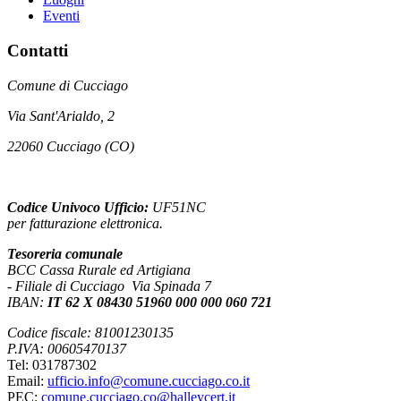
Eventi
Contatti
Comune di Cucciago
Via Sant'Arialdo, 2
22060 Cucciago (CO)
Codice Univoco Ufficio:
UF51NC
per fatturazione elettronica.
Tesoreria comunale
BCC Cassa Rurale ed Artigiana
- Filiale di Cucciago Via Spinada 7
IBAN:
IT 62 X 08430 51960 000 000 060 721
Codice fiscale: 81001230135
P.IVA: 00605470137
Tel: 031787302
Email:
ufficio.info@comune.cucciago.co.it
PEC:
comune.cucciago.co@halleycert.it