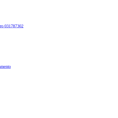
ero 031787302
amento