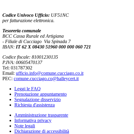
Codice Univoco Ufficio:
UF51NC
per fatturazione elettronica.
Tesoreria comunale
BCC Cassa Rurale ed Artigiana
- Filiale di Cucciago Via Spinada 7
IBAN:
IT 62 X 08430 51960 000 000 060 721
Codice fiscale: 81001230135
P.IVA: 00605470137
Tel: 031787302
Email:
ufficio.info@comune.cucciago.co.it
PEC:
comune.cucciago.co@halleycert.it
Leggi le FAQ
Prenotazione appuntamento
Segnalazione disservizio
Richiesta d'assistenza
Amministrazione trasparente
Informativa privacy
Note legali
Dichiarazione di accessibilità