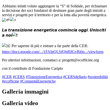
Abbiamo infatti voluto aggiungere la “S” di Solidale, per richiamare
la decisione dei soci fondatori di destinare gran parte degli introiti a
servizi e progetti per il territorio e per la lotta alla povertà energetica.
𝙇𝙖 𝙩𝙧𝙖𝙣𝙨𝙞𝙯𝙞𝙤𝙣𝙚 𝙚𝙣𝙚𝙧𝙜𝙚𝙩𝙞𝙘𝙖 𝙘𝙤𝙢𝙞𝙣𝙘𝙞𝙖 𝙤𝙜𝙜𝙞. 𝙐𝙣𝙞𝙨𝙘𝙞𝙩𝙞
𝙖 𝙣𝙤𝙞
Per saperne di più e entrare a far parte della CER:
https://docs.google.com/.../1FAIpQLSfQhf0JGvBi0q.../viewform
Per ulteriori informazioni, contattaci a: progetti@ecofficine.org
con il contributo di Fondazione Cariplo
#CER
#CERS
#TransizioneEnergetica
#CERSdellario
#sostenibilità
#ecofficine
#ComunitàEnergetiche
Galleria immagini
Galleria video