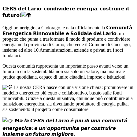
𝗖𝗘𝗥𝗦 𝗱𝗲𝗹 𝗟𝗮𝗿𝗶𝗼: 𝗰𝗼𝗻𝗱𝗶𝘃𝗶𝗱𝗲𝗿𝗲 𝗲𝗻𝗲𝗿𝗴𝗶𝗮, 𝗰𝗼𝘀𝘁𝗿𝘂𝗶𝗿𝗲 𝗶𝗹
𝗳𝘂𝘁𝘂𝗿𝗼!
Oggi pomeriggio, a Cadorago, è nata ufficialmente la 𝗖𝗼𝗺𝘂𝗻𝗶𝘁𝗮̀
𝗘𝗻𝗲𝗿𝗴𝗲𝘁𝗶𝗰𝗮 𝗥𝗶𝗻𝗻𝗼𝘃𝗮𝗯𝗶𝗹𝗲 𝗲 𝗦𝗼𝗹𝗶𝗱𝗮𝗹𝗲 𝗱𝗲𝗹 𝗟𝗮𝗿𝗶𝗼: un
progetto che punta a trasformare il modo di produrre e condividere
energia nella provincia di Como, che vede il Comune di Cucciago,
insieme ad altre 10 Amministrazioni, aziende e privati tra i soci
fondatori.
Questa comunità rappresenta un importante passo avanti verso un
futuro in cui la sostenibilità non sia solo un valore, ma una reale
pratica quotidiana, capace di unire cittadini, imprese e istituzioni.
La nostra CERS nasce con una visione chiara: promuovere un
modello energetico più equo e collaborativo, basato sulle fonti
rinnovabili. Grazie a questa iniziativa, chiunque può contribuire alla
transizione energetica, sia diventando produttore di energia pulita,
sia sostenendo il progetto come consumatore.
𝙈𝙖 𝙡𝙖 𝘾𝙀𝙍𝙎 𝙙𝙚𝙡 𝙇𝙖𝙧𝙞𝙤 𝙚̀ 𝙥𝙞𝙪 𝙙𝙞 𝙪𝙣𝙖 𝙘𝙤𝙢𝙪𝙣𝙞𝙩𝙖̀
𝙚𝙣𝙚𝙧𝙜𝙚𝙩𝙞𝙘𝙖: 𝙚̀ 𝙪𝙣’𝙤𝙥𝙥𝙤𝙧𝙩𝙪𝙣𝙞𝙩𝙖 𝙥𝙚𝙧 𝙘𝙤𝙨𝙩𝙧𝙪𝙞𝙧𝙚
𝙞𝙣𝙨𝙞𝙚𝙢𝙚 𝙪𝙣 𝙛𝙪𝙩𝙪𝙧𝙤 𝙢𝙞𝙜𝙡𝙞𝙤𝙧𝙚.