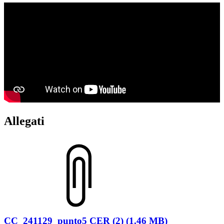
Allegati
CC_241129_punto5 CER (2) (1.46 MB)