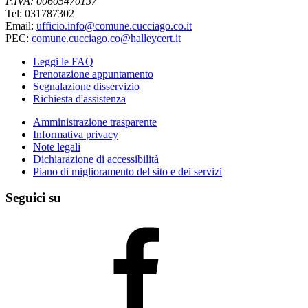
P.IVA: 00605470137
Tel: 031787302
Email:
ufficio.info@comune.cucciago.co.it
PEC:
comune.cucciago.co@halleycert.it
Leggi le FAQ
Prenotazione appuntamento
Segnalazione disservizio
Richiesta d'assistenza
Amministrazione trasparente
Informativa privacy
Note legali
Dichiarazione di accessibilità
Piano di miglioramento del sito e dei servizi
Seguici su