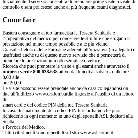
Inizialmente il servizio consentirà di prenotare prime visite o visite di
controllo e sarà poi esteso anche ai più frequenti esami diagnostici.
Come fare
Basterà consegnare al tuo farmacista la Tessera Sanitaria e
l’impegnativa del medico per conoscere le strutture che erogano la
prestazione nel minor tempo possibile e a te più vicine.
Consulta l’elenco delle Farmacie aderenti all’iniziativa (in allegato) e
usufruisci anche tu di questo nuovo servizio che ti permetterà di
prenotare le prestazioni in modo semplice e veloce.
Ricorda che puoi prenotare le visite e gli esami anche attraverso il
numero verde 800.638.638
attivo dal lunedì al sabato - dalle ore
8,00 alle
ore 20,00.
Le visite possono essere prenotate anche da casa collegandosi on
line all’indirizzo www.crs.lombardia.it grazie all’ausilio di un lettore
di
smart card e del codice PIN della tua Tessera Sanitaria.
In caso di smarrimento del codice PIN ti ricordiamo che puoi
richiederlo in ogni momento in uno degli sportelli ASL dedicati alla
Scelta
e Revoca del Medico.
Tutti i riferimenti sono reperibili sul sito www.asl.como.it