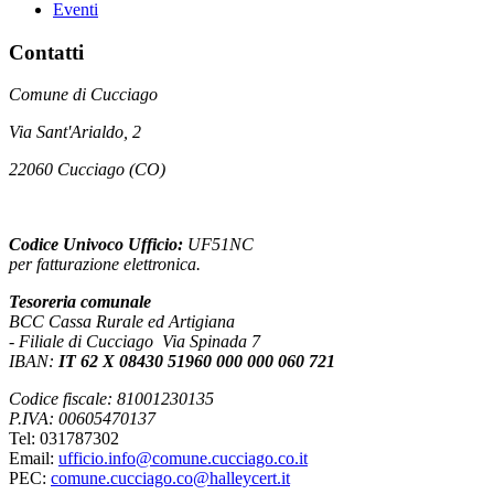
Eventi
Contatti
Comune di Cucciago
Via Sant'Arialdo, 2
22060 Cucciago (CO)
Codice Univoco Ufficio:
UF51NC
per fatturazione elettronica.
Tesoreria comunale
BCC Cassa Rurale ed Artigiana
- Filiale di Cucciago Via Spinada 7
IBAN:
IT 62 X 08430 51960 000 000 060 721
Codice fiscale: 81001230135
P.IVA: 00605470137
Tel: 031787302
Email:
ufficio.info@comune.cucciago.co.it
PEC:
comune.cucciago.co@halleycert.it