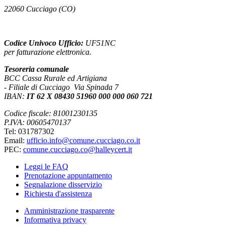
22060 Cucciago (CO)
Codice Univoco Ufficio:
UF51NC
per fatturazione elettronica.
Tesoreria comunale
BCC Cassa Rurale ed Artigiana
- Filiale di Cucciago Via Spinada 7
IBAN:
IT 62 X 08430 51960 000 000 060 721
Codice fiscale: 81001230135
P.IVA: 00605470137
Tel: 031787302
Email:
ufficio.info@comune.cucciago.co.it
PEC:
comune.cucciago.co@halleycert.it
Leggi le FAQ
Prenotazione appuntamento
Segnalazione disservizio
Richiesta d'assistenza
Amministrazione trasparente
Informativa privacy