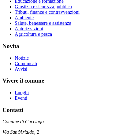
Educazione e formazione
Giustizia e sicurezza pubblica
Tributi, finanze e contravvenzioni
Ambiente
Salute, benessere e assistenza
Autorizzazioni
Agricoltura e pesca
Novità
Notizie
Comunicati
Avvisi
Vivere il comune
Luoghi
Eventi
Contatti
Comune di Cucciago
Via Sant'Arialdo, 2