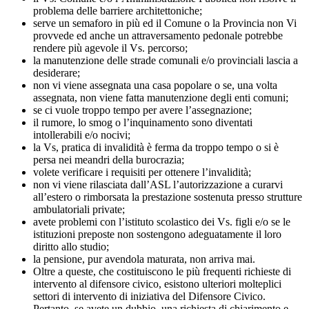
problema delle barriere architettoniche;
serve un semaforo in più ed il Comune o la Provincia non Vi
provvede ed anche un attraversamento pedonale potrebbe
rendere più agevole il Vs. percorso;
la manutenzione delle strade comunali e/o provinciali lascia a
desiderare;
non vi viene assegnata una casa popolare o se, una volta
assegnata, non viene fatta manutenzione degli enti comuni;
se ci vuole troppo tempo per avere l’assegnazione;
il rumore, lo smog o l’inquinamento sono diventati
intollerabili e/o nocivi;
la Vs, pratica di invalidità è ferma da troppo tempo o si è
persa nei meandri della burocrazia;
volete verificare i requisiti per ottenere l’invalidità;
non vi viene rilasciata dall’ASL l’autorizzazione a curarvi
all’estero o rimborsata la prestazione sostenuta presso strutture
ambulatoriali private;
avete problemi con l’istituto scolastico dei Vs. figli e/o se le
istituzioni preposte non sostengono adeguatamente il loro
diritto allo studio;
la pensione, pur avendola maturata, non arriva mai.
Oltre a queste, che costituiscono le più frequenti richieste di
intervento al difensore civico, esistono ulteriori molteplici
settori di intervento di iniziativa del Difensore Civico.
Pertanto, se avete un dubbio, una richiesta di chiarimento e