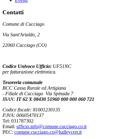
Eventi
Contatti
Comune di Cucciago
Via Sant'Arialdo, 2
22060 Cucciago (CO)
Codice Univoco Ufficio:
UF51NC
per fatturazione elettronica.
Tesoreria comunale
BCC Cassa Rurale ed Artigiana
- Filiale di Cucciago Via Spinada 7
IBAN:
IT 62 X 08430 51960 000 000 060 721
Codice fiscale: 81001230135
P.IVA: 00605470137
Tel: 031787302
Email:
ufficio.info@comune.cucciago.co.it
PEC:
comune.cucciago.co@halleycert.it