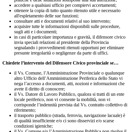
accedere a qualsiasi ufficio per compiervi accertamenti;
ottenere la copia di tutto quanto ritenuto utile e necessario
all'espletamento delle sue funzioni;
consultare atti e documenti relativi al suo intervento;
acquisire tutte le informazioni disponibili sulle procedure,
sugli atti e i documenti;
in casi di particolare importanza e gravità, il difensore civico
invia speciali relazioni al presidente della Provincia
segnalando i provvedimenti ritenuti opportuni per eliminare
presunte irregolarità o negligenze da parte di uffici.
Chiedete l’intervento del Difensore Civico provinciale se…
il Vs. Comune, l’Amministrazione Provinciale o qualunque
altro Ufficio dell’Amministrazione Periferica dello Stato vi
nega l’accesso a documenti, atti, nozioni e informazioni che
avete il diritto di conoscere;
il Vs. Datore di Lavoro Pubblico, qualora si tratti di un ente
locale periferico, non vi consente la mobilità, non vi
corrisponde l’indennità prevista dal Vs. contratto collettivo di
riferimento;
il trasporto pubblico (strada, ferrovia, navigazione lacuale) è
di qualità insufficiente e/o ci sono disservizi e/o scarse
condizioni igieniche;
il Vs. Comune e/o l’Amministrazione Pubblica non risolve il